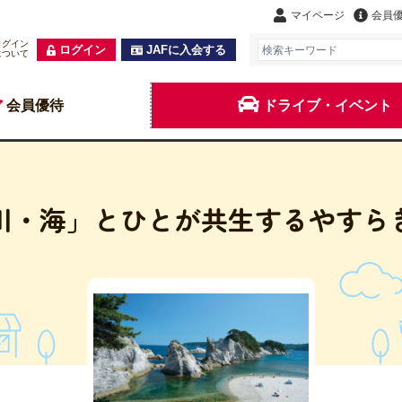
マイページ
会員
ログイン
ログイン
JAFに入会する
について
会員優待
ドライブ・イベント
川・海」とひとが共生するやすら