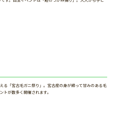
祭りです。目玉イベントは「鮭のつかみ捕り」。大人から子ど
える「宮古毛ガニ祭り」。宮古産の身が締って甘みのある毛
ントが数多く開催されます。