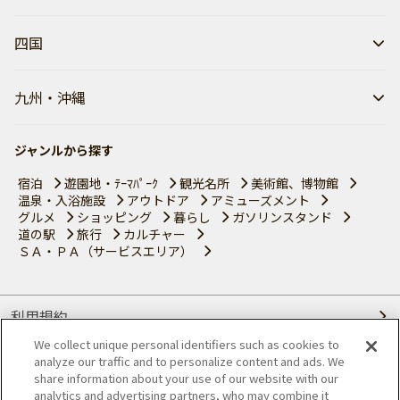
四国
九州・沖縄
ジャンルから探す
宿泊
遊園地・ﾃｰﾏﾊﾟｰｸ
観光名所
美術館、博物館
温泉・入浴施設
アウトドア
アミューズメント
グルメ
ショッピング
暮らし
ガソリンスタンド
道の駅
旅行
カルチャー
ＳＡ・ＰＡ（サービスエリア）
利用規約
We collect unique personal identifiers such as cookies to
個人情報の取り扱いについて
analyze our traffic and to personalize content and ads. We
share information about your use of our website with our
会員優待サービスの提携をご検討の方へ
analytics and advertising partners, who may combine it