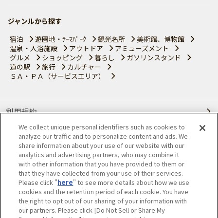
ジャンルから探す
宿泊
遊園地・ﾃｰﾏﾊﾟｰｸ
観光名所
美術館、博物館
温泉・入浴施設
アウトドア
アミューズメント
グルメ
ショッピング
暮らし
ガソリンスタンド
道の駅
旅行
カルチャー
ＳＡ・ＰＡ（サービスエリア）
利用規約
We collect unique personal identifiers such as cookies to
個人情報の取り扱いについて
analyze our traffic and to personalize content and ads. We
share information about your use of our website with our
会員優待サービスの提携をご検討の方へ
analytics and advertising partners, who may combine it
with other information that you have provided to them or
that they have collected from your use of their services.
JAFホームページ
Please click "
here
" to see more details about how we use
cookies and the retention period of each cookie. You have
© JAPAN AUTOMOBILE FEDERATION. All rights reserved.
the right to opt out of our sharing of your information with
our partners. Please click [Do Not Sell or Share My