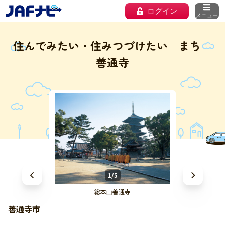
ログイン
メニュー
住んでみたい・住みつづけたい まち
善通寺
1/5
総本山善通寺
善通寺市