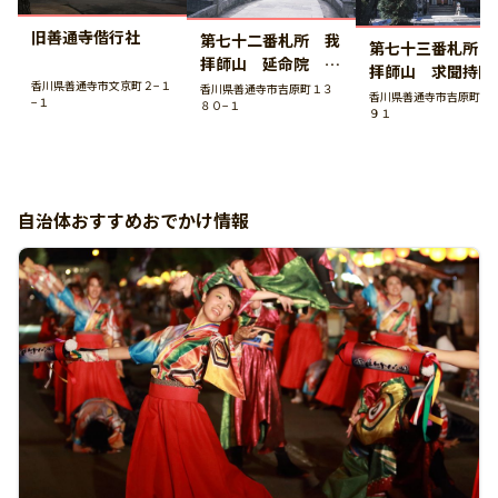
旧善通寺偕行社
第七十二番札所 我
第七十三番札所 
拝師山 延命院 曼
拝師山 求聞持
荼羅寺
香川県善通寺市文京町２−１
香川県善通寺市吉原町１３
出釈迦寺
香川県善通寺市吉原町１
−１
８０−１
９１
自治体おすすめおでかけ情報