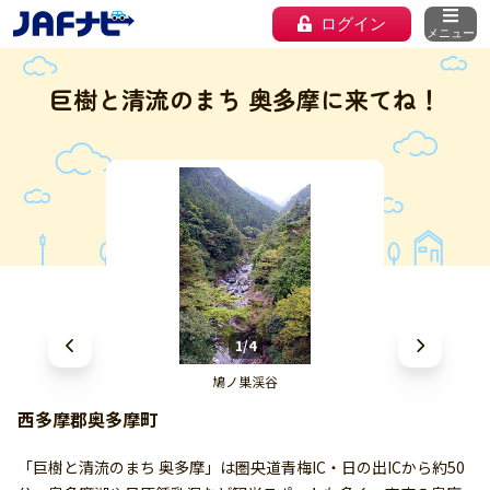
ログイン
メニュー
巨樹と清流のまち 奥多摩に来てね！
1/4
鳩ノ巣渓谷
西多摩郡奥多摩町
「巨樹と清流のまち 奥多摩」は圏央道青梅IC・日の出ICから約50