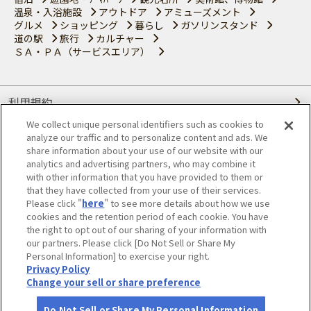
温泉・入浴施設
アウトドア
アミューズメント
グルメ
ショッピング
暮らし
ガソリンスタンド
道の駅
旅行
カルチャー
ＳＡ・ＰＡ（サービスエリア）
利用規約
We collect unique personal identifiers such as cookies to
個人情報の取り扱いについて
analyze our traffic and to personalize content and ads. We
share information about your use of our website with our
会員優待サービスの提携をご検討の方へ
analytics and advertising partners, who may combine it
with other information that you have provided to them or
that they have collected from your use of their services.
JAFホームページ
Please click "
here
" to see more details about how we use
cookies and the retention period of each cookie. You have
© JAPAN AUTOMOBILE FEDERATION. All rights reserved.
the right to opt out of our sharing of your information with
our partners. Please click [Do Not Sell or Share My
Personal Information] to exercise your right.
Privacy Policy
Change your sell or share preference
Do Not Sell or Share My Personal Information