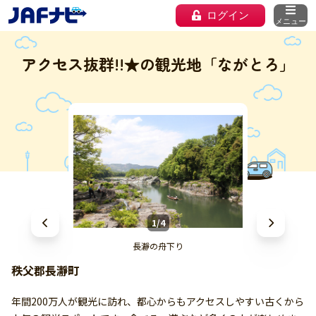
ログイン
メニュー
アクセス抜群!!★の観光地「ながとろ」
1/4
長瀞の舟下り
秩父郡長瀞町
年間200万人が観光に訪れ、都心からもアクセスしやすい古くから