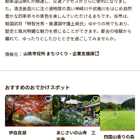
動車道山県ICが開通し、交通アクセスがさらに便利になりまし
た。清流長良川に注ぐ透明度の高い神崎川や武儀川をはじめ自然
豊かな四季折々の景色を楽しんでいただけるまちです。当市は、
戦国武将「明智光秀・美濃国守護土岐氏」ゆかりの地でもあり、
歴史と風光明媚な魅力を感じることができます。都会の喧騒から
離れて、ゆったりとしたひとときを過ごしてみませんか。
山県市役所 まちづくり・企業支援課
情報元：
おすすめのおでかけスポット
あじさいの山寺 三
伊自良湖
四国山香りの森公
光寺