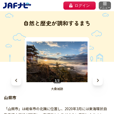
ログイン
メニュー
自然と歴史が調和するまち
1/3
大桑城跡
山県市
「山県市」は岐阜市の北隣に位置し、2020年3月には東海環状自