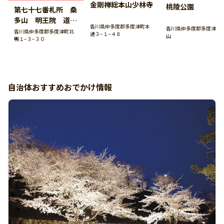
金剛禅総本山少林寺
桃陵公園
第七十七番札所 桑
多山 明王院 道隆
香川県仲多度郡多度津町本
香川県仲多度郡多度津町
寺
香川県仲多度郡多度津町北
通３−１−４８
山
鴨１−３−３０
自治体おすすめおでかけ情報