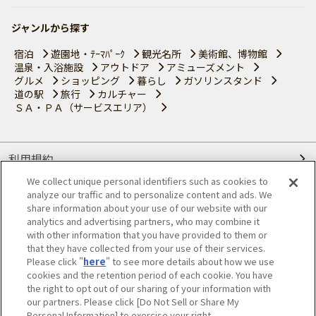
ジャンルから探す
宿泊
遊園地・ﾃｰﾏﾊﾟｰｸ
観光名所
美術館、博物館
温泉・入浴施設
アウトドア
アミューズメント
グルメ
ショッピング
暮らし
ガソリンスタンド
道の駅
旅行
カルチャー
ＳＡ・ＰＡ（サービスエリア）
利用規約
We collect unique personal identifiers such as cookies to
個人情報の取り扱いについて
analyze our traffic and to personalize content and ads. We
share information about your use of our website with our
会員優待サービスの提携をご検討の方へ
analytics and advertising partners, who may combine it
with other information that you have provided to them or
that they have collected from your use of their services.
JAFホームページ
Please click "
here
" to see more details about how we use
cookies and the retention period of each cookie. You have
© JAPAN AUTOMOBILE FEDERATION. All rights reserved.
the right to opt out of our sharing of your information with
our partners. Please click [Do Not Sell or Share My
Personal Information] to exercise your right.