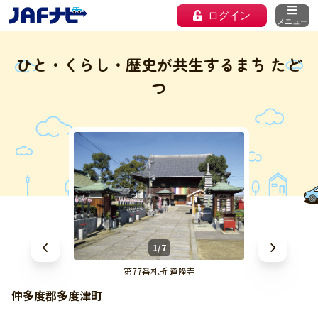
ログイン
メニュー
ひと・くらし・歴史が共生するまち たど
つ
1/7
第77番札所 道隆寺
仲多度郡多度津町