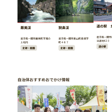
道の駅 
猊鼻渓
厳美渓
岩手県一関市
岩手県一関市東山町長坂字
岩手県一関市厳美町字滝の
法道地42-3
町４６７
上地内
道の駅
史跡・庭園
史跡・庭園
自治体おすすめおでかけ情報