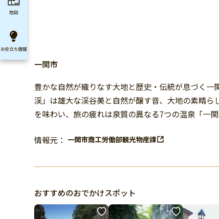
地図
お役立ち
情報
一関市
豊かな自然が織りなす大地と歴史・伝統が息づく一
渓」は雄大な渓谷美と自然が醸す音、大地の素晴らし
を味わい、旅の疲れは泉質の異なる7つの温泉「一
情報元：
一関市商工労働部観光物産課
おすすめのおでかけスポット