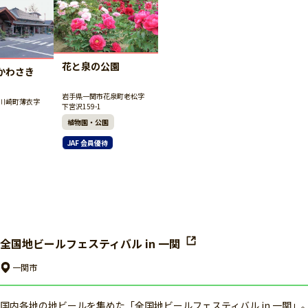
花と泉の公園
かわさき
岩手県一関市花泉町老松字
川崎町薄衣字
下宮沢159-1
植物園・公園
JAF 会員優待
全国地ビールフェスティバル in 一関
一関市
国内各地の地ビールを集めた「全国地ビールフェスティバル in 一関