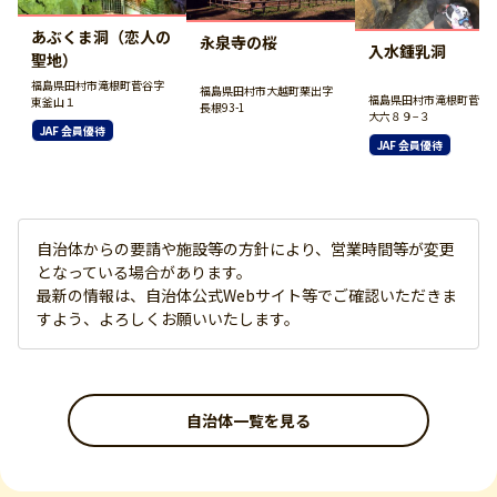
あぶくま洞（恋人の
永泉寺の桜
入水鍾乳洞
聖地）
福島県田村市滝根町菅谷字
福島県田村市大越町栗出字
福島県田村市滝根町菅谷
東釜山１
長根93-1
大六８９−３
JAF 会員優待
JAF 会員優待
自治体からの要請や施設等の方針により、営業時間等が変更
となっている場合があります。
最新の情報は、自治体公式Webサイト等でご確認いただきま
すよう、よろしくお願いいたします。
自治体一覧を見る