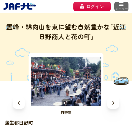
ログイン
メニュー
霊峰・綿向山を東に望む自然豊かな｢近江
日野商人と花の町｣
1/1
日野祭
蒲生郡日野町