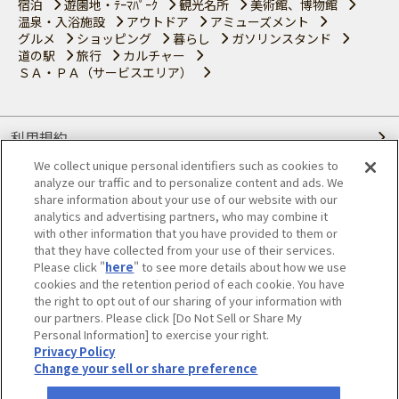
宿泊
遊園地・ﾃｰﾏﾊﾟｰｸ
観光名所
美術館、博物館
温泉・入浴施設
アウトドア
アミューズメント
グルメ
ショッピング
暮らし
ガソリンスタンド
道の駅
旅行
カルチャー
ＳＡ・ＰＡ（サービスエリア）
利用規約
We collect unique personal identifiers such as cookies to
個人情報の取り扱いについて
analyze our traffic and to personalize content and ads. We
share information about your use of our website with our
会員優待サービスの提携をご検討の方へ
analytics and advertising partners, who may combine it
with other information that you have provided to them or
that they have collected from your use of their services.
JAFホームページ
Please click "
here
" to see more details about how we use
cookies and the retention period of each cookie. You have
© JAPAN AUTOMOBILE FEDERATION. All rights reserved.
the right to opt out of our sharing of your information with
our partners. Please click [Do Not Sell or Share My
Personal Information] to exercise your right.
Privacy Policy
Change your sell or share preference