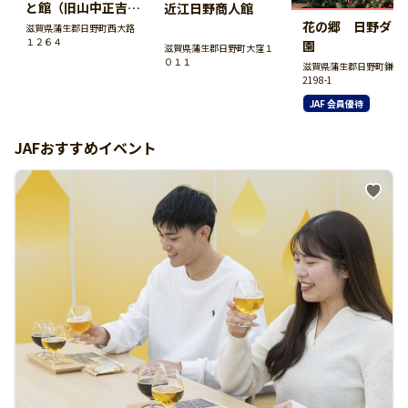
と館（旧山中正吉
近江日野商人館
邸）
花の郷 日野ダリ
滋賀県蒲生郡日野町西大路
１２６４
園
滋賀県蒲生郡日野町大窪１
０１１
滋賀県蒲生郡日野町鎌掛
2198-1
JAF 会員優待
JAFおすすめイベント