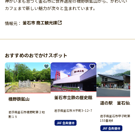
神がいまも息づく釜石市に世界遺産の橋野鉄鉱山から、かわいい
カフェまで新しい魅力が次々と生まれています。
釜石市 商工観光課
情報元：
おすすめのおでかけスポット
釜石市立鉄の歴史館
橋野鉄鉱山
道の駅 釜石仙人
岩手県釜石市大平町3−12−7
岩手県釜石市橋野町第２地
岩手県釜石市甲子町第7
割１５
155番地4
JAF 会員優待
JAF 会員優待