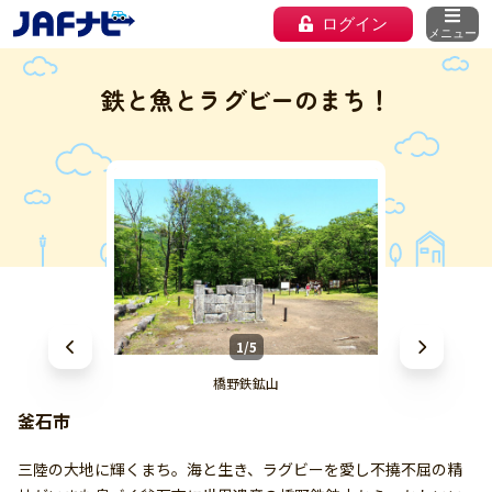
ログイン
メニュー
鉄と魚とラグビーのまち！
1/5
橋野鉄鉱山
釜石市
三陸の大地に輝くまち。海と生き、ラグビーを愛し不撓不屈の精