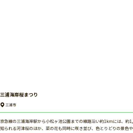
三浦海岸桜まつり
三浦市
京急線の三浦海岸駅から小松ヶ池公園までの線路沿い約1kmには、約1
知られる河津桜のほか、菜の花も同時に咲き並び、色とりどりの景色や