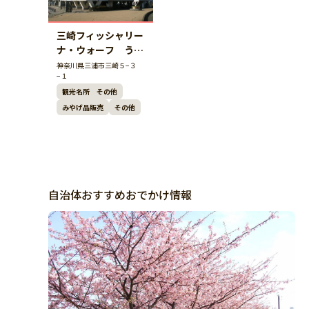
三崎フィッシャリー
ナ・ウォーフ うら
り
神奈川県三浦市三崎５−３
−１
観光名所 その他
みやげ品販売
その他
自治体おすすめおでかけ情報