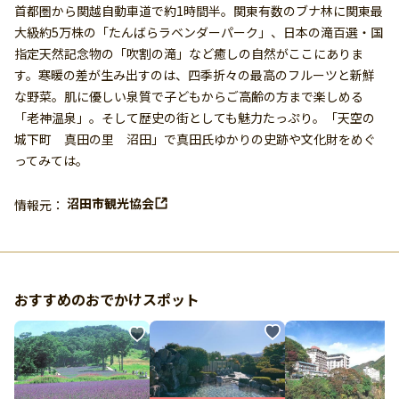
首都圏から関越自動車道で約1時間半。関東有数のブナ林に関東最
大級約5万株の「たんばらラベンダーパーク」、日本の滝百選・国
指定天然記念物の「吹割の滝」など癒しの自然がここにありま
す。寒暖の差が生み出すのは、四季折々の最高のフルーツと新鮮
な野菜。肌に優しい泉質で子どもからご高齢の方まで楽しめる
「老神温泉」。そして歴史の街としても魅力たっぷり。「天空の
城下町 真田の里 沼田」で真田氏ゆかりの史跡や文化財をめぐ
ってみては。
沼田市観光協会
情報元：
おすすめのおでかけスポット