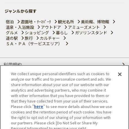
ジャンルから探す
宿泊
遊園地・ﾃｰﾏﾊﾟｰｸ
観光名所
美術館、博物館
温泉・入浴施設
アウトドア
アミューズメント
グルメ
ショッピング
暮らし
ガソリンスタンド
道の駅
旅行
カルチャー
ＳＡ・ＰＡ（サービスエリア）
利用規約
We collect unique personal identifiers such as cookies to
個人情報の取り扱いについて
analyze our traffic and to personalize content and ads. We
share information about your use of our website with our
会員優待サービスの提携をご検討の方へ
analytics and advertising partners, who may combine it
with other information that you have provided to them or
that they have collected from your use of their services.
JAFホームページ
Please click "
here
" to see more details about how we use
cookies and the retention period of each cookie. You have
© JAPAN AUTOMOBILE FEDERATION. All rights reserved.
the right to opt out of our sharing of your information with
our partners. Please click [Do Not Sell or Share My
Personal Information] to exercise your right.