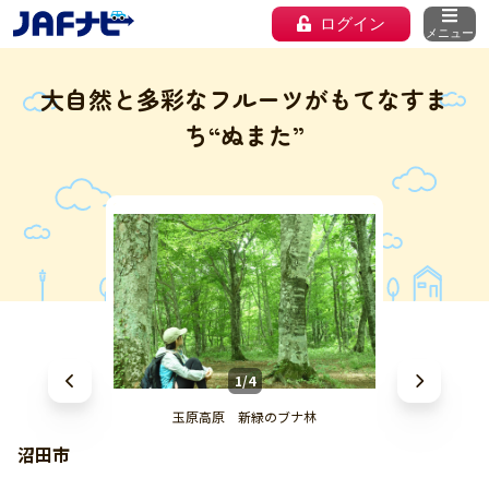
ログイン
メニュー
大自然と多彩なフルーツがもてなすま
ち“ぬまた”
1/4
玉原高原 新緑のブナ林
沼田市