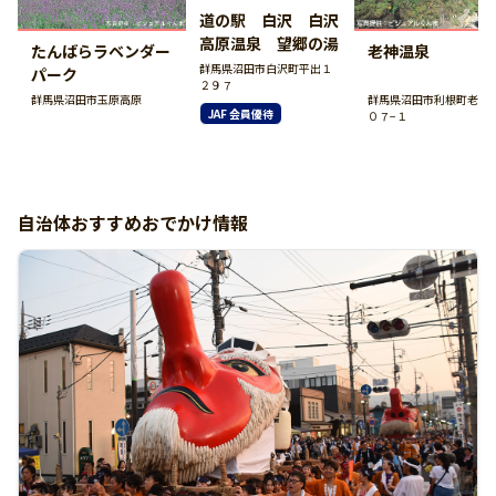
道の駅 白沢 白沢
高原温泉 望郷の湯
たんばらラベンダー
老神温泉
群馬県沼田市白沢町平出１
パーク
２９７
群馬県沼田市玉原高原
群馬県沼田市利根町老神
JAF 会員優待
０７−１
自治体おすすめおでかけ情報