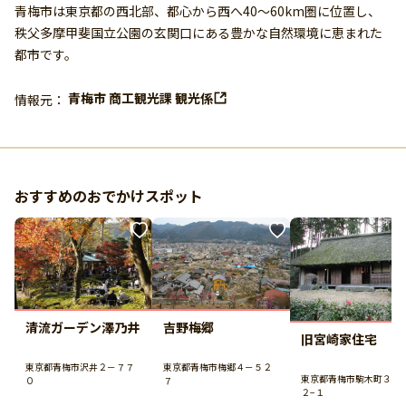
青梅市は東京都の西北部、都心から西へ40〜60km圏に位置し、
秩父多摩甲斐国立公園の玄関口にある豊かな自然環境に恵まれた
都市です。
青梅市 商工観光課 観光係
情報元：
おすすめのおでかけスポット
清流ガーデン澤乃井
吉野梅郷
旧宮崎家住宅
東京都青梅市沢井２－７７
東京都青梅市梅郷４－５２
東京都青梅市駒木町３−
０
７
２−１