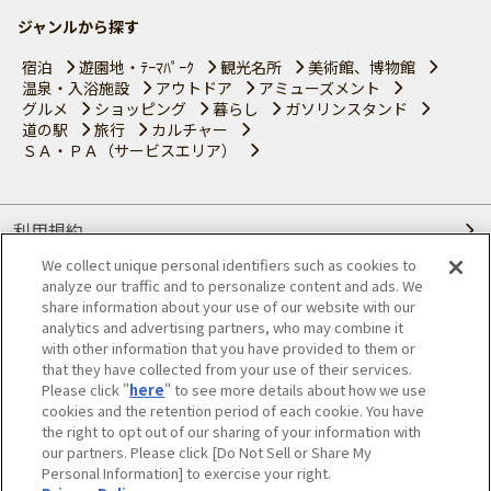
ジャンルから探す
宿泊
遊園地・ﾃｰﾏﾊﾟｰｸ
観光名所
美術館、博物館
温泉・入浴施設
アウトドア
アミューズメント
グルメ
ショッピング
暮らし
ガソリンスタンド
道の駅
旅行
カルチャー
ＳＡ・ＰＡ（サービスエリア）
利用規約
We collect unique personal identifiers such as cookies to
個人情報の取り扱いについて
analyze our traffic and to personalize content and ads. We
share information about your use of our website with our
会員優待サービスの提携をご検討の方へ
analytics and advertising partners, who may combine it
with other information that you have provided to them or
that they have collected from your use of their services.
JAFホームページ
Please click "
here
" to see more details about how we use
cookies and the retention period of each cookie. You have
© JAPAN AUTOMOBILE FEDERATION. All rights reserved.
the right to opt out of our sharing of your information with
our partners. Please click [Do Not Sell or Share My
Personal Information] to exercise your right.