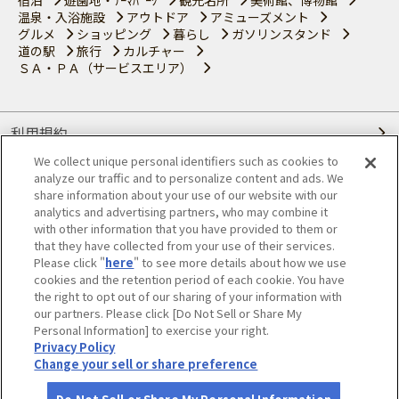
温泉・入浴施設
アウトドア
アミューズメント
グルメ
ショッピング
暮らし
ガソリンスタンド
道の駅
旅行
カルチャー
ＳＡ・ＰＡ（サービスエリア）
利用規約
We collect unique personal identifiers such as cookies to
個人情報の取り扱いについて
analyze our traffic and to personalize content and ads. We
share information about your use of our website with our
会員優待サービスの提携をご検討の方へ
analytics and advertising partners, who may combine it
with other information that you have provided to them or
that they have collected from your use of their services.
JAFホームページ
Please click "
here
" to see more details about how we use
cookies and the retention period of each cookie. You have
© JAPAN AUTOMOBILE FEDERATION. All rights reserved.
the right to opt out of our sharing of your information with
our partners. Please click [Do Not Sell or Share My
Personal Information] to exercise your right.
Privacy Policy
Change your sell or share preference