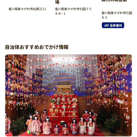
場
香川県東かがわ市引田３０
香川県東かがわ市松原2111
香川県東かがわ市引田２
６６−１
６３
JAF 会員優待
自治体おすすめおでかけ情報