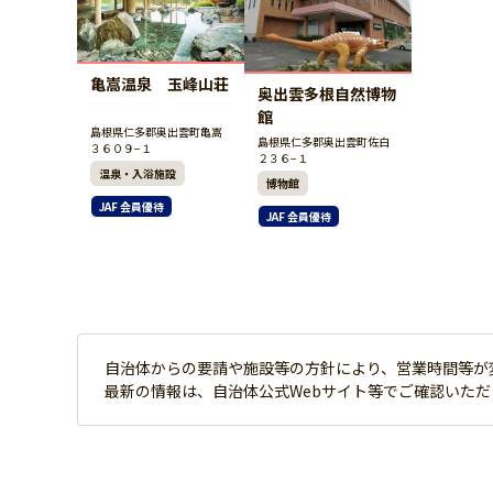
亀嵩温泉 玉峰山荘
奥出雲多根自然博物
館
島根県仁多郡奥出雲町亀嵩
島根県仁多郡奥出雲町佐白
３６０９−１
２３６−１
温泉・入浴施設
博物館
JAF 会員優待
JAF 会員優待
自治体からの要請や施設等の方針により、営業時間等が
最新の情報は、自治体公式Webサイト等でご確認いた