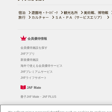
宿泊
遊園地・ﾃｰﾏﾊﾟｰｸ
観光名所
美術館、博物館
旅行
カルチャー
ＳＡ・ＰＡ（サービスエリア）
会員優待情報
会員優待施設を探す
JAFアプリ
新規優待施設
海外で使える会員優待サービス
JAFプレミアムサービス
JAFライフサポート
JAF Mate
冊子JAF Mate・JAF PLUS
We collect unique personal identifiers such as cookies to analyze our
利用規約
|
個人情報の取り扱いについて
|
会員優待サービスの