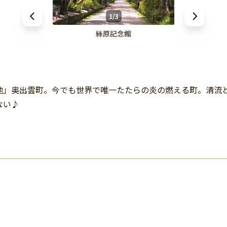
1/3
絲原記念館
地」奥出雲町。今でも世界で唯一たたらの炎の燃える町。清流
ない♪