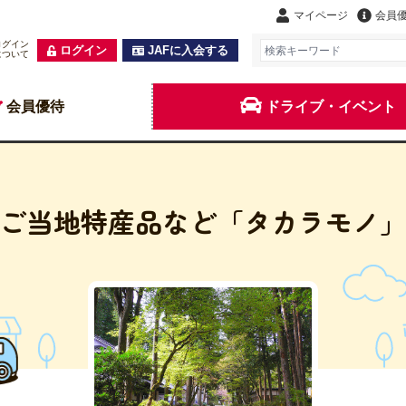
マイページ
会員
ログイン
ログイン
JAFに入会する
について
会員優待
ドライブ・イベント
ご当地特産品など「タカラモノ