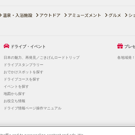
温泉・入浴施設
アウトドア
アミューズメント
グルメ
シ
ドライブ・イベント
プレ
日本の魅力、再発見／ごきげんロードトリップ
各地域発
ドライブスタンプラリー
おでかけスポットを探す
ドライブコースを探す
イベントを探す
地図から探す
お役立ち情報
ドライブ情報ページ操作マニュアル
 traffic and to personalize content and ads. We
提携をご検討の方へ
|
JAFホームページ
|
Do Not Sell or Share My Personal Info