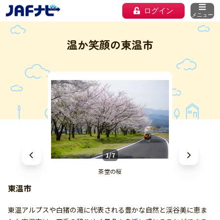
ログイン
メニュー
温か笑顔の東温市
1/7
茶堂の桜
東温市
東温アルプスや白猪の滝に代表される豊かな自然と渓谷美に恵ま