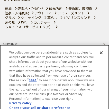
宿泊
遊園地・ﾃｰﾏﾊﾟｰｸ
観光名所
美術館、博物館
温泉・入浴施設
アウトドア
アミューズメント
グルメ
ショッピング
暮らし
ガソリンスタンド
道の駅
旅行
カルチャー
ＳＡ・ＰＡ（サービスエリア）
利用規約
We collect unique personal identifiers such as cookies to
個人情報の取り扱いについて
analyze our traffic and to personalize content and ads. We
share information about your use of our website with our
会員優待サービスの提携をご検討の方へ
analytics and advertising partners, who may combine it
with other information that you have provided to them or
that they have collected from your use of their services.
JAFホームページ
Please click "
here
" to see more details about how we use
cookies and the retention period of each cookie. You have
© JAPAN AUTOMOBILE FEDERATION. All rights reserved.
the right to opt out of our sharing of your information with
our partners. Please click [Do Not Sell or Share My
Personal Information] to exercise your right.
Privacy Policy
Change your sell or share preference