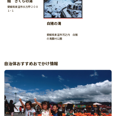
館 さくらの湯
愛媛県東温市北方甲２０８
１−１
白猪の滝
愛媛県東温市河之内 白猪
の滝農村公園
自治体おすすめおでかけ情報