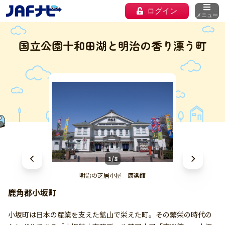
ログイン
メニュー
国立公園十和田湖と明治の香り漂う町
1/8
明治の芝居小屋 康楽館
鹿角郡小坂町
小坂町は日本の産業を支えた鉱山で栄えた町。その繁栄の時代の