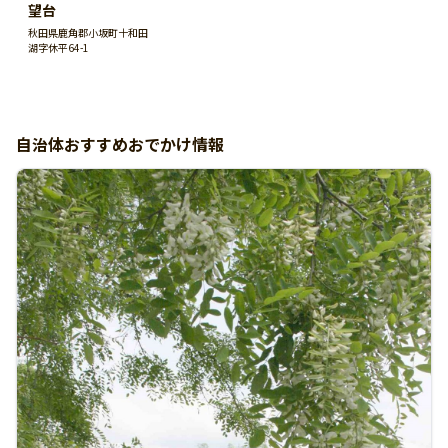
望台
秋田県鹿角郡小坂町十和田
湖字休平64-1
自治体おすすめおでかけ情報