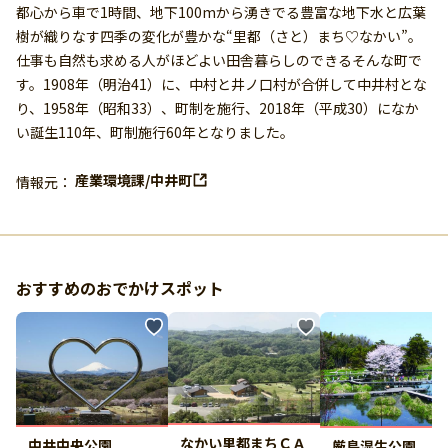
都心から車で1時間、地下100mから湧きでる豊富な地下水と広葉
樹が織りなす四季の変化が豊かな“里都（さと）まち♡なかい”。
仕事も自然も求める人がほどよい田舎暮らしのできるそんな町で
す。1908年（明治41）に、中村と井ノ口村が合併して中井村とな
り、1958年（昭和33）、町制を施行、2018年（平成30）になか
い誕生110年、町制施行60年となりました。
産業環境課/中井町
情報元：
おすすめのおでかけスポット
なかい里都まちＣＡ
中井中央公園
厳島湿生公園