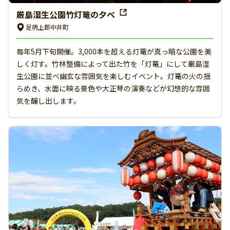
厳島湿生公園竹灯篭の夕べ
足柄上郡中井町
毎年5月下旬開催。3,000本を超える灯篭が真っ暗な公園を美
しく灯す。竹林整備によって出た竹を「灯篭」にして厳島湿
生公園に並べ幽玄な雰囲気を楽しむイベント。灯篭の火の揺
らめき、水面に映る景色や大正琴の演奏などが幻想的な雰囲
気を醸し出します。