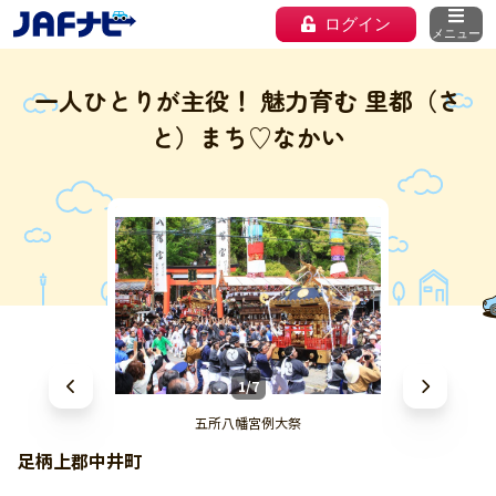
ログイン
メニュー
一人ひとりが主役！ 魅力育む 里都（さ
と）まち♡なかい
1/7
五所八幡宮例大祭
足柄上郡中井町