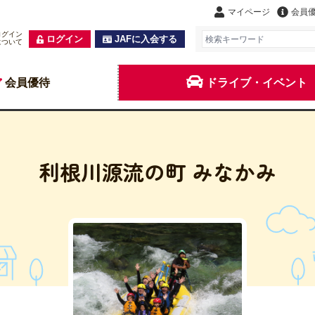
マイページ
会員
ログイン
ログイン
JAFに入会する
について
会員優待
ドライブ・イベント
利根川源流の町 みなかみ