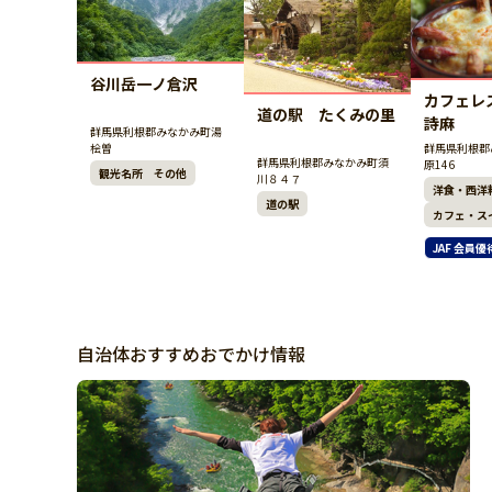
谷川岳一ノ倉沢
カフェレ
道の駅 たくみの里
詩麻
群馬県利根郡みなかみ町湯
桧曽
群馬県利根郡
群馬県利根郡みなかみ町須
原146
観光名所 その他
川８４７
洋食・西洋
道の駅
カフェ・ス
JAF 会員優
自治体おすすめおでかけ情報