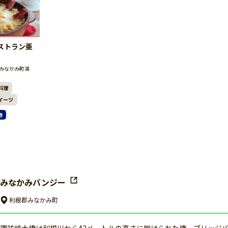
ストラン亜
みなかみ町湯
料理
イーツ
待
みなかみバンジー
利根郡みなかみ町