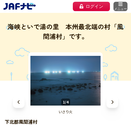
ログイン
メニュー
海峡といで湯の里 本州最北端の村「風
間浦村」です。
1/4
いさり火
下北郡風間浦村