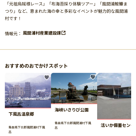
「元祖烏賊様レース」「布海苔採り体験ツアー」「風間浦鮟鱇ま
つり」など、恵まれた海の幸と多彩なイベントが魅力的な風間浦
村です！
風間浦村産業建設課
情報元：
おすすめのおでかけスポット
海峡いさりび公園
下風呂温泉郷
青森県下北郡風間浦村下風
活いか備蓄センタ
青森県下北郡風間浦村下風
呂
呂