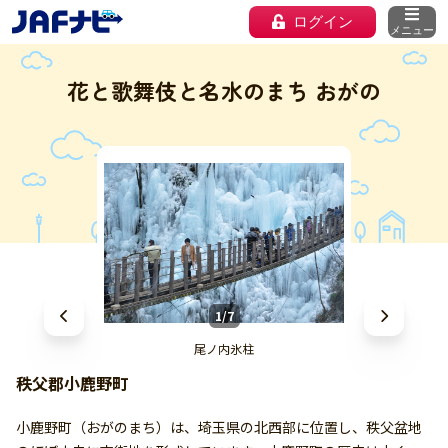
ログイン
メニュー
花と歌舞伎と名水のまち おがの
1/7
尾ノ内氷柱
秩父郡小鹿野町
小鹿野町（おがのまち）は、埼玉県の北西部に位置し、秩父盆地