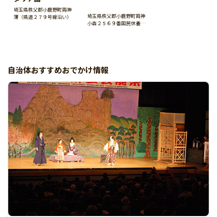
埼玉県秩父郡小鹿野町両神
埼玉県秩父郡小鹿野町両神
薄（県道２７９号線沿い）
小森２５６９番国民休養地
内
自治体おすすめおでかけ情報