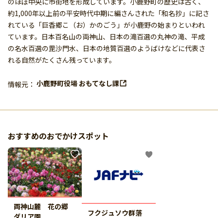
のほぼ中央に市街地を形成しています。小鹿野町の歴史は古く、
約1,000年以上前の平安時代中期に編さんされた「和名抄」に記さ
れている「巨香郷こ（お）かのごう」が小鹿野の始まりといわれ
ています。日本百名山の両神山、日本の滝百選の丸神の滝、平成
の名水百選の毘沙門水、日本の地質百選のようばけなどに代表さ
れる自然がたくさん残っています。
小鹿野町役場 おもてなし課
情報元：
おすすめのおでかけスポット
両神山麓 花の郷
フクジュソウ群落
ダリア園