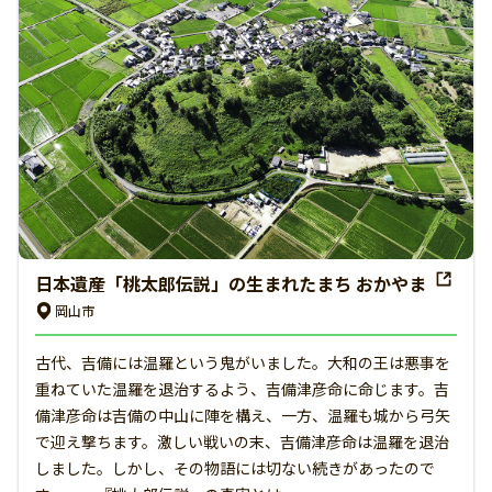
日本遺産「桃太郎伝説」の生まれたまち おかやま
岡山市
古代、吉備には温羅という鬼がいました。大和の王は悪事を
重ねていた温羅を退治するよう、吉備津彦命に命じます。吉
備津彦命は吉備の中山に陣を構え、一方、温羅も城から弓矢
で迎え撃ちます。激しい戦いの末、吉備津彦命は温羅を退治
しました。しかし、その物語には切ない続きがあったので