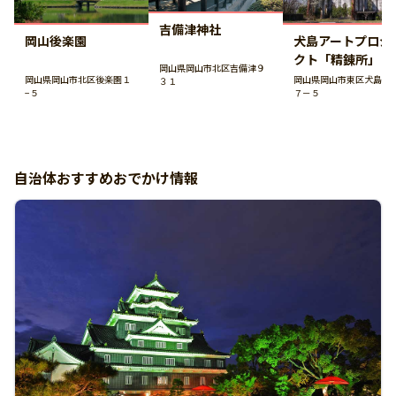
吉備津神社
岡山後楽園
犬島アートプロジ
クト「精錬所」
岡山県岡山市北区吉備津９
岡山県岡山市北区後楽園１
岡山県岡山市東区犬島３
３１
−５
７－５
自治体おすすめおでかけ情報