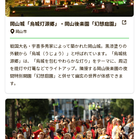
岡山城「烏城灯源郷」・岡山後楽園「幻想庭園」
岡山市
戦国大名・宇喜多秀家によって築かれた岡山城。黒漆塗りの
外観から「烏城（うじょう）」と呼ばれています。「烏城桃
源郷」は、「烏城を包むやわらかな灯り」をテーマに、周辺
を提灯や灯篭などでライトアップ。隣接する岡山後楽園の夜
間特別開園「幻想庭園」と併せて幽玄の世界が体感できま
す。