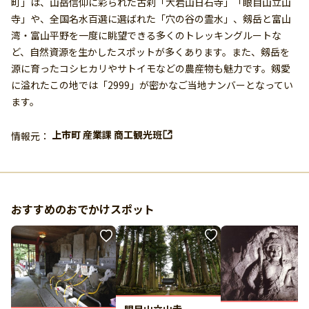
町」は、山岳信仰に彩られた古刹「大岩山日石寺」「眼目山立山
寺」や、全国名水百選に選ばれた「穴の谷の霊水」、剱岳と富山
湾・富山平野を一度に眺望できる多くのトレッキングルートな
ど、自然資源を生かしたスポットが多くあります。また、剱岳を
源に育ったコシヒカリやサトイモなどの農産物も魅力です。剱愛
に溢れたこの地では「2999」が密かなご当地ナンバーとなってい
ます。
上市町 産業課 商工観光班
情報元：
おすすめのおでかけスポット