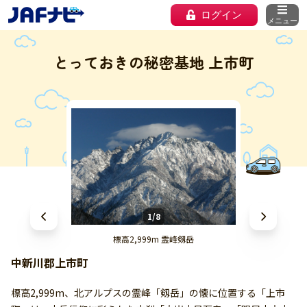
ログイン
メニュー
とっておきの秘密基地 上市町
1/8
標高2,999m 霊峰剱岳
中新川郡上市町
標高2,999m、北アルプスの霊峰「剱岳」の懐に位置する「上市