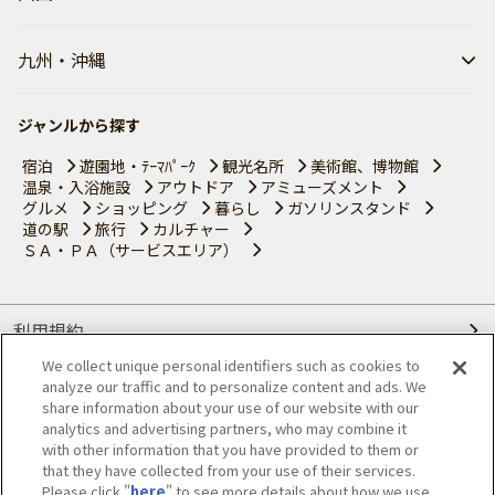
九州・沖縄
ジャンルから探す
宿泊
遊園地・ﾃｰﾏﾊﾟｰｸ
観光名所
美術館、博物館
温泉・入浴施設
アウトドア
アミューズメント
グルメ
ショッピング
暮らし
ガソリンスタンド
道の駅
旅行
カルチャー
ＳＡ・ＰＡ（サービスエリア）
利用規約
We collect unique personal identifiers such as cookies to
個人情報の取り扱いについて
analyze our traffic and to personalize content and ads. We
share information about your use of our website with our
会員優待サービスの提携をご検討の方へ
analytics and advertising partners, who may combine it
with other information that you have provided to them or
that they have collected from your use of their services.
JAFホームページ
Please click "
here
" to see more details about how we use