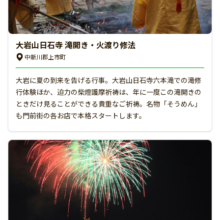
大岩山日石寺 滝開き・火渡り修法
中新川郡上市町
大岩に夏の到来を告げる行事。大岩山日石寺六本滝での滝修
行体験ほか、迫力の柴燈護摩祈祷は、年に一度この滝開きの
ときだけ見ることができる貴重なご祈祷。名物「そうめん」
も門前街の各お店で本格スタートします。