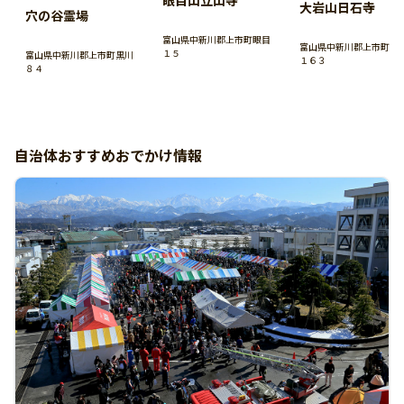
眼目山立山寺
大岩山日石寺
穴の谷霊場
富山県中新川郡上市町眼目
富山県中新川郡上市町大
１５
富山県中新川郡上市町黒川
１６３
８４
自治体おすすめおでかけ情報