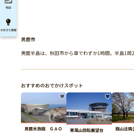
地図
お役立ち
情報
男鹿市
男鹿半島は、秋田市から車でわずか1時間。半島1周
おすすめのおでかけスポット
男鹿水族館 ＧＡＯ
館山近隣
寒風山回転展望台