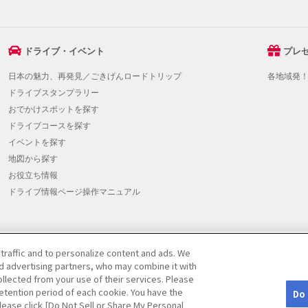
ドライブ・イベント
プレ
日本の魅力、再発見／ごきげんロードトリップ
各地域発
ドライブスタンプラリー
おでかけスポットを探す
ドライブコースを探す
イベントを探す
地図から探す
お役立ち情報
ドライブ情報ページ操作マニュアル
 traffic and to personalize content and ads. We
提携をご検討の方へ
|
JAFホームページ
|
Do Not Sell or Share My Personal Info
nd advertising partners, who may combine it with
llected from your use of their services. Please
etention period of each cookie. You have the
Do 
ved.
Please click [Do Not Sell or Share My Personal