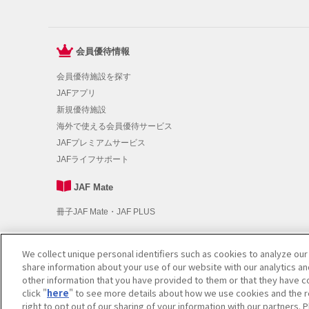
会員優待情報
会員優待施設を探す
JAFアプリ
新規優待施設
海外で使える会員優待サービス
JAFプレミアムサービス
JAFライフサポート
JAF Mate
冊子JAF Mate・JAF PLUS
We collect unique personal identifiers such as cookies to analyze our
利用規約
|
個人情報の取り扱いについて
|
会員優待サービスの
share information about your use of our website with our analytics a
other information that you have provided to them or that they have co
click "
here
" to see more details about how we use cookies and the r
CopyRight © JAPAN AUTOMOBILE FEDERATION(JAF). All rights reser
right to opt out of our sharing of your information with our partners. 