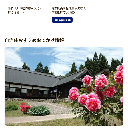
青森県西津軽郡鰺ヶ沢町本
青森県西津軽郡鰺ヶ沢町大
町２４６－４
字種里町字大柳90
JAF 会員優待
自治体おすすめおでかけ情報