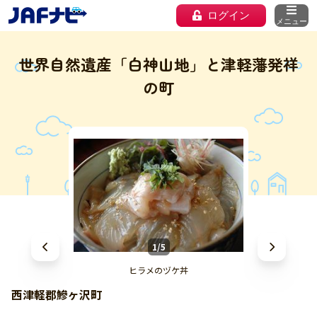
ログイン
メニュー
世界自然遺産「白神山地」と津軽藩発祥
の町
1/5
ヒラメのヅケ丼
西津軽郡鰺ヶ沢町