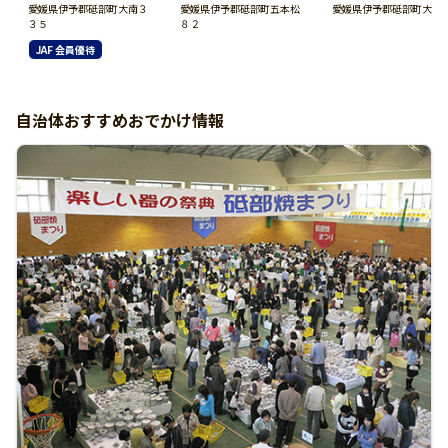
愛媛県伊予郡砥部町大南３
愛媛県伊予郡砥部町五本松
愛媛県伊予郡砥部町大南
３５
８２
JAF 会員優待
自治体おすすめおでかけ情報