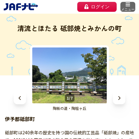
ログイン
メニュー
清流とほたる 砥部焼とみかんの町
1/7
陶板の道・陶祖ヶ丘
伊予郡砥部町
砥部町は240余年の歴史を持つ国の伝統的工芸品「砥部焼」の産地