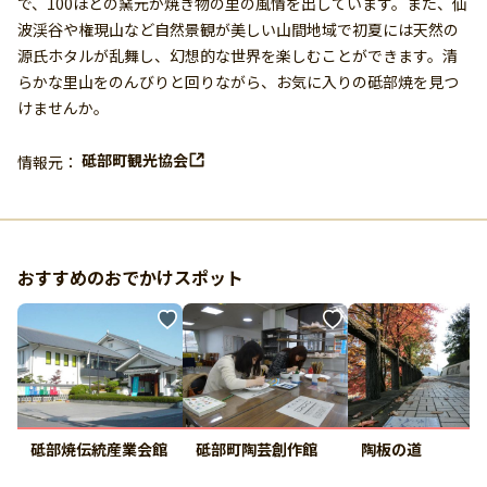
で、100ほどの窯元が焼き物の里の風情を出しています。また、仙
波渓谷や権現山など自然景観が美しい山間地域で初夏には天然の
源氏ホタルが乱舞し、幻想的な世界を楽しむことができます。清
らかな里山をのんびりと回りながら、お気に入りの砥部焼を見つ
けませんか。
砥部町観光協会
情報元：
おすすめのおでかけスポット
砥部焼伝統産業会館
砥部町陶芸創作館
陶板の道