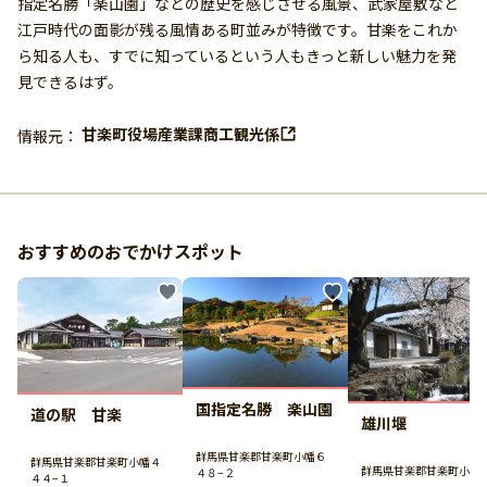
指定名勝「楽山園」などの歴史を感じさせる風景、武家屋敷など
江戸時代の面影が残る風情ある町並みが特徴です。甘楽をこれか
ら知る人も、すでに知っているという人もきっと新しい魅力を発
見できるはず。
甘楽町役場産業課商工観光係
情報元：
おすすめのおでかけスポット
国指定名勝 楽山園
道の駅 甘楽
雄川堰
群馬県甘楽郡甘楽町小幡６
群馬県甘楽郡甘楽町小幡４
群馬県甘楽郡甘楽町小幡
４８−２
４４−１