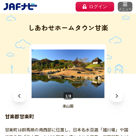
ログイン
メニュー
しあわせホームタウン甘楽
1/8
楽山園
甘楽郡甘楽町
甘楽町は群馬県の南西部に位置し、日本名水百選「雄川堰」や国