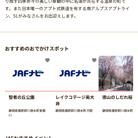
り成す四季折々の美しい景観の中に名湯が点在する温泉の町で
す。また日本唯一のアプト式鉄道を有する南アルプスアプトライ
ン、SLがみなさんをお出迎えします。
おすすめのおでかけスポット
智者の丘公園
レイクコテージ奥大
徳山のしだれ桜
井
静岡県榛原郡川根本町東藤
静岡県榛原郡川根本町犬間
静岡県榛原郡川根本町徳
川