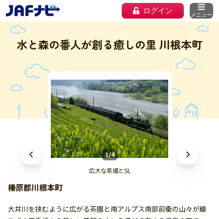
ログイン
メニュー
水と森の番人が創る癒しの里 川根本町
1/4
広大な茶畑とSL
榛原郡川根本町
大井川を挟むように広がる茶園と南アルプス南部前衛の山々が織