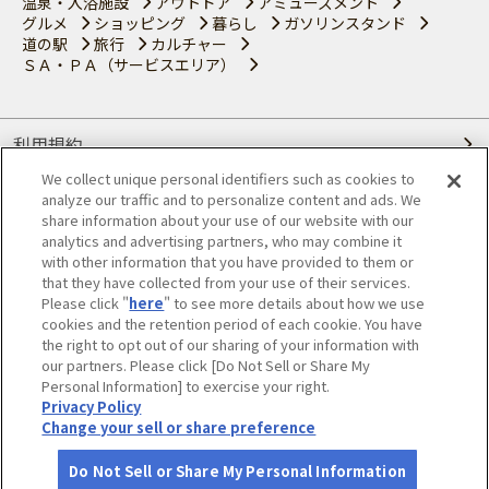
温泉・入浴施設
アウトドア
アミューズメント
グルメ
ショッピング
暮らし
ガソリンスタンド
道の駅
旅行
カルチャー
ＳＡ・ＰＡ（サービスエリア）
利用規約
We collect unique personal identifiers such as cookies to
個人情報の取り扱いについて
analyze our traffic and to personalize content and ads. We
share information about your use of our website with our
会員優待サービスの提携をご検討の方へ
analytics and advertising partners, who may combine it
with other information that you have provided to them or
that they have collected from your use of their services.
JAFホームページ
Please click "
here
" to see more details about how we use
cookies and the retention period of each cookie. You have
© JAPAN AUTOMOBILE FEDERATION. All rights reserved.
the right to opt out of our sharing of your information with
our partners. Please click [Do Not Sell or Share My
Personal Information] to exercise your right.
Privacy Policy
Change your sell or share preference
Do Not Sell or Share My Personal Information