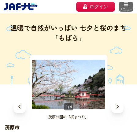
ログイン
メニュー
温暖で自然がいっぱい 七夕と桜のまち
「もばら」
1/4
茂原公園の「桜まつり」
茂原市