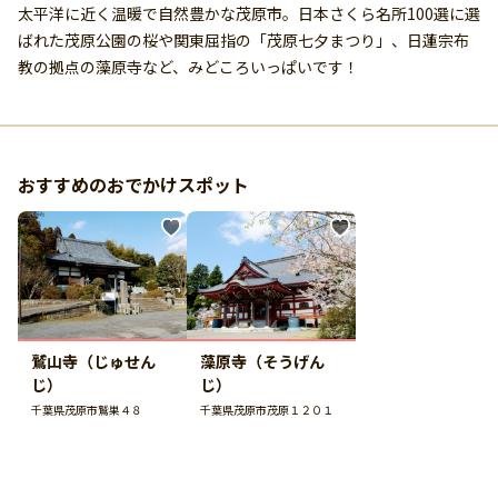
太平洋に近く温暖で自然豊かな茂原市。日本さくら名所100選に選
ばれた茂原公園の桜や関東屈指の「茂原七夕まつり」、日蓮宗布
教の拠点の藻原寺など、みどころいっぱいです！
おすすめのおでかけスポット
鷲山寺（じゅせん
藻原寺（そうげん
じ）
じ）
千葉県茂原市鷲巣４８
千葉県茂原市茂原１２０１