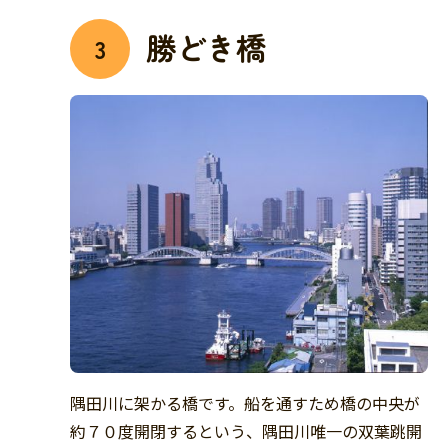
勝どき橋
3
隅田川に架かる橋です。船を通すため橋の中央が
約７０度開閉するという、隅田川唯一の双葉跳開