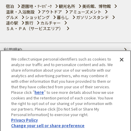
宿泊
遊園地・ﾃｰﾏﾊﾟｰｸ
観光名所
美術館、博物館
温泉・入浴施設
アウトドア
アミューズメント
グルメ
ショッピング
暮らし
ガソリンスタンド
道の駅
旅行
カルチャー
ＳＡ・ＰＡ（サービスエリア）
利用規約
We collect unique personal identifiers such as cookies to
個人情報の取り扱いについて
analyze our traffic and to personalize content and ads. We
share information about your use of our website with our
会員優待サービスの提携をご検討の方へ
analytics and advertising partners, who may combine it
with other information that you have provided to them or
that they have collected from your use of their services.
JAFホームページ
Please click "
here
" to see more details about how we use
cookies and the retention period of each cookie. You have
© JAPAN AUTOMOBILE FEDERATION. All rights reserved.
the right to opt out of our sharing of your information with
our partners. Please click [Do Not Sell or Share My
Personal Information] to exercise your right.
Privacy Policy
Change your sell or share preference