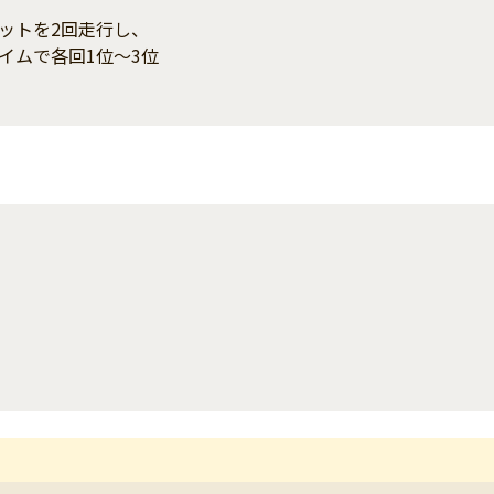
ットを2回走行し、
イムで各回1位～3位
）