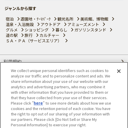
ジャンルから探す
宿泊
遊園地・ﾃｰﾏﾊﾟｰｸ
観光名所
美術館、博物館
温泉・入浴施設
アウトドア
アミューズメント
グルメ
ショッピング
暮らし
ガソリンスタンド
道の駅
旅行
カルチャー
ＳＡ・ＰＡ（サービスエリア）
利用規約
We collect unique personal identifiers such as cookies to
個人情報の取り扱いについて
analyze our traffic and to personalize content and ads. We
share information about your use of our website with our
会員優待サービスの提携をご検討の方へ
analytics and advertising partners, who may combine it
with other information that you have provided to them or
that they have collected from your use of their services.
JAFホームページ
Please click "
here
" to see more details about how we use
cookies and the retention period of each cookie. You have
© JAPAN AUTOMOBILE FEDERATION. All rights reserved.
the right to opt out of our sharing of your information with
our partners. Please click [Do Not Sell or Share My
Personal Information] to exercise your right.