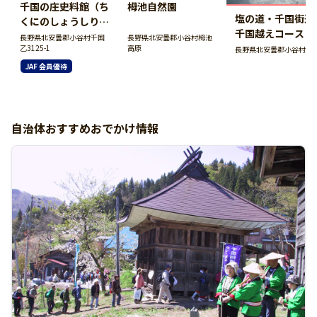
千国の庄史料館（ち
栂池自然園
塩の道・千国街
くにのしょうしりょ
千国越えコース
うかん）
長野県北安曇郡小谷村千国
長野県北安曇郡小谷村栂池
乙3125-1
高原
長野県北安曇郡小谷村内
JAF 会員優待
自治体おすすめおでかけ情報