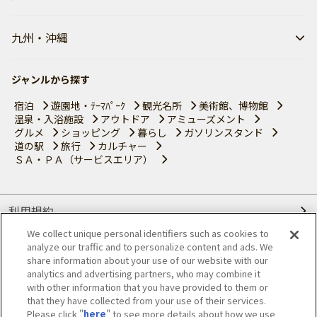
九州・沖縄
ジャンルから探す
宿泊
遊園地・ﾃｰﾏﾊﾟｰｸ
観光名所
美術館、博物館
温泉・入浴施設
アウトドア
アミューズメント
グルメ
ショッピング
暮らし
ガソリンスタンド
道の駅
旅行
カルチャー
ＳＡ・ＰＡ（サービスエリア）
利用規約
We collect unique personal identifiers such as cookies to
個人情報の取り扱いについて
analyze our traffic and to personalize content and ads. We
share information about your use of our website with our
会員優待サービスの提携をご検討の方へ
analytics and advertising partners, who may combine it
with other information that you have provided to them or
that they have collected from your use of their services.
JAFホームページ
Please click "
here
" to see more details about how we use