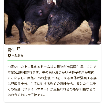
闘牛
宇和島市
小高い山の上に見えるドーム状の建物が市営闘牛場。ここで
年間5回開催されます。牛の荒い息づかいや勢子の声が場内
にこだまし、直径20mの土俵で1tをこえる巨体が激突する姿
は見応え十分。牛主に対する慰めの意味から、敗けた牛に多
くの給金（ファイトマネー）が支払われるのも宇和島ならで
はのうるわしき伝統です。