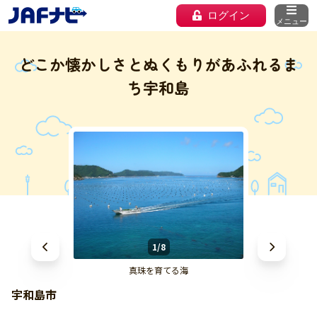
ログイン
メニュー
どこか懐かしさとぬくもりがあふれるま
ち宇和島
1/8
真珠を育てる海
宇和島市