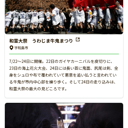
和霊大祭 うわじま牛鬼まつり
宇和島市
7/22～24日に開催。22日のガイヤカーニバルを皮切りに、
23日の海上花火大会、24日には長い首に鬼面、尻尾は剣、全
身をシュロや布で覆われていて悪意を追い払うと言われてい
る牛鬼が市内中心部を練り歩く。そして24日の走り込みは、
和霊大祭の最大の見どころです。