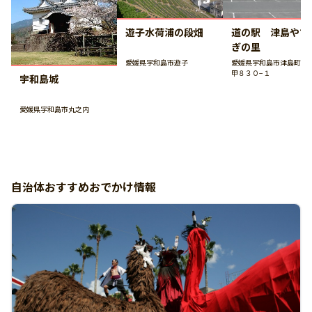
遊子水荷浦の段畑
道の駅 津島やす
ぎの里
愛媛県宇和島市遊子
愛媛県宇和島市津島町高
甲８３０−１
宇和島城
愛媛県宇和島市丸之内
自治体おすすめおでかけ情報