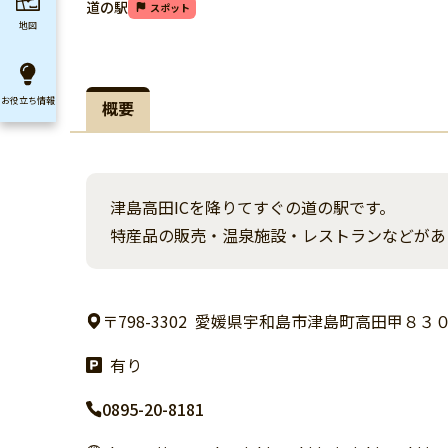
道の駅
スポット
地図
お役立ち
情報
概要
津島高田ICを降りてすぐの道の駅です。
特産品の販売・温泉施設・レストランなどがあ
〒798-3302
愛媛県宇和島市津島町高田甲８３０
有り
0895-20-8181