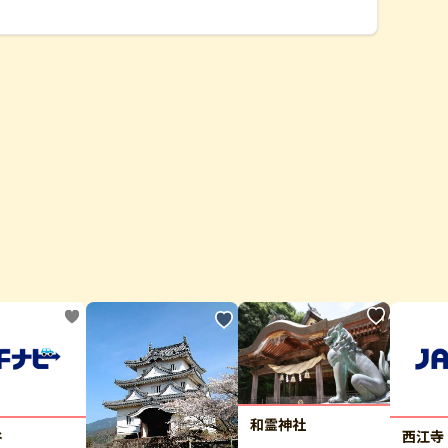
和霊神社
谷
西江寺