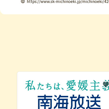
https://www.sk-michinoeki.jp/michinoeki/42