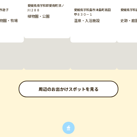
愛媛県南宇和郡愛南町須ノ
市遊子
愛媛県宇和島市津島町高田
愛媛県宇和
川２８８
甲８３０－１
植物園・公園
物園・牧場
温泉・入浴施設
史跡・庭
周辺のお出かけスポットを見る