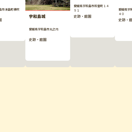
愛媛県宇和島市和霊町１４
島市津島町横吹
愛媛県宇
５１
４０
宇和島城
史跡・庭園
園
史跡・
愛媛県宇和島市丸之内
史跡・庭園