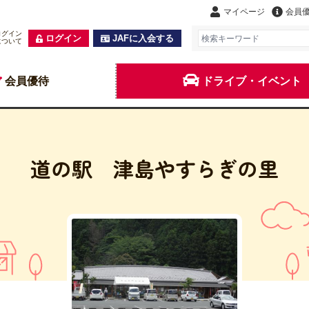
マイページ
会員
ログイン
ログイン
JAFに入会する
について
会員優待
ドライブ・イベント
道の駅 津島やすらぎの里