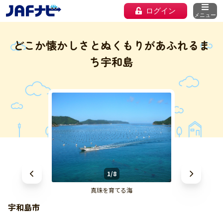
ログイン
メニュー
どこか懐かしさとぬくもりがあふれるま
ち宇和島
1/8
真珠を育てる海
宇和島市