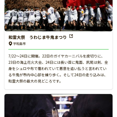
和霊大祭 うわじま牛鬼まつり
宇和島市
7/22～24日に開催。22日のガイヤカーニバルを皮切りに、
23日の海上花火大会、24日には長い首に鬼面、尻尾は剣、全
身をシュロや布で覆われていて悪意を追い払うと言われてい
る牛鬼が市内中心部を練り歩く。そして24日の走り込みは、
和霊大祭の最大の見どころです。