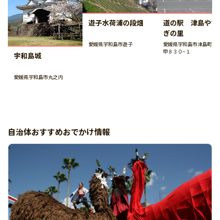
遊子水荷浦の段畑
道の駅 津島やす
ぎの里
愛媛県宇和島市遊子
愛媛県宇和島市津島町高
甲８３０−１
宇和島城
愛媛県宇和島市丸之内
自治体おすすめおでかけ情報