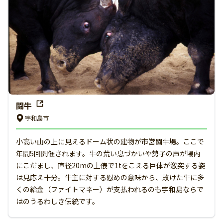
闘牛
宇和島市
小高い山の上に見えるドーム状の建物が市営闘牛場。ここで
年間5回開催されます。牛の荒い息づかいや勢子の声が場内
にこだまし、直径20mの土俵で1tをこえる巨体が激突する姿
は見応え十分。牛主に対する慰めの意味から、敗けた牛に多
くの給金（ファイトマネー）が支払われるのも宇和島ならで
はのうるわしき伝統です。