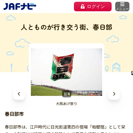
ログイン
メニュー
人とものが行き交う街、春日部
1/4
大凧あげ祭り
春日部市
春日部市は、江戸時代に日光街道第四の宿場「粕壁宿」として栄