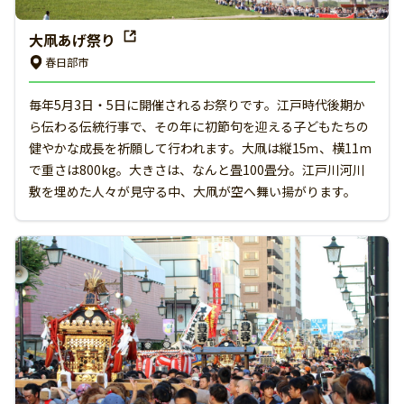
大凧あげ祭り
春日部市
毎年5月3日・5日に開催されるお祭りです。江戸時代後期か
ら伝わる伝統行事で、その年に初節句を迎える子どもたちの
健やかな成長を祈願して行われます。大凧は縦15ｍ、横11m
で重さは800kg。大きさは、なんと畳100畳分。江戸川河川
敷を埋めた人々が見守る中、大凧が空へ舞い揚がります。