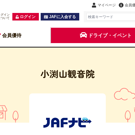
マイページ
会員
ログイン
ログイン
JAFに入会する
について
会員優待
ドライブ・イベント
小渕山観音院