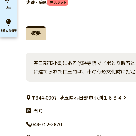
史跡・庭園
スポット
地図
お役立ち
情報
概要
春日部市小渕にある修験寺院でイボとり観音と
に建てられた仁王門は、市の有形文化財に指定
〒344-0007
埼玉県春日部市小渕１６３４
有り
048-752-3870