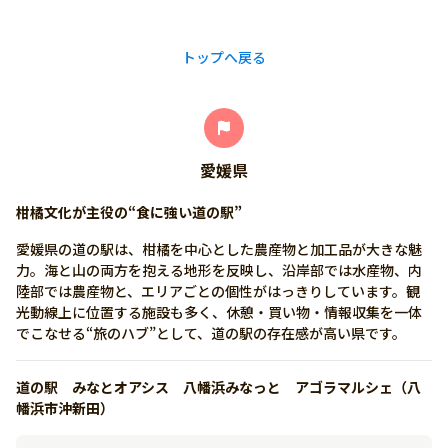
https://utazu-kanko.jp/tourism/340.html
トップへ戻る
愛媛県
柑橘文化が主役の“食に強い道の駅”
愛媛県の道の駅は、柑橘を中心とした農産物と加工品が大きな魅
力。海と山の両方を抱える地形を反映し、沿岸部では水産物、内
陸部では農産物と、エリアごとの個性がはっきりしています。観
光動線上に位置する施設も多く、休憩・買い物・情報収集を一体
でこなせる“旅のハブ”として、道の駅の存在感が高い県です。
道の駅 みなとオアシス 八幡浜みなっと アゴラマルシェ（八
幡浜市沖新田）