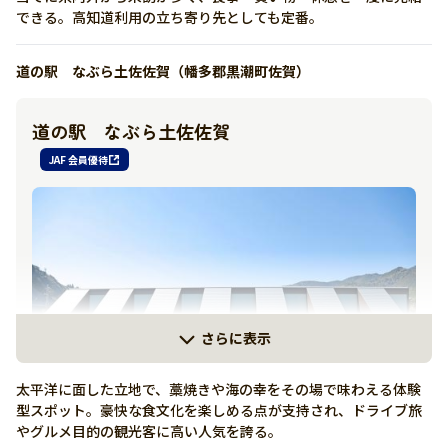
できる。高知道利用の立ち寄り先としても定番。
詳しく見る
道の駅 なぶら土佐佐賀（幡多郡黒潮町佐賀）
有り
道の駅 なぶら土佐佐賀
駐車場･屋外トイレは24時間ご利用いただけます。
JAF 会員優待
0889-40-0004
https://michinoeki-susaki.com/
さらに表示
太平洋に面した立地で、藁焼きや海の幸をその場で味わえる体験
型スポット。豪快な食文化を楽しめる点が支持され、ドライブ旅
やグルメ目的の観光客に高い人気を誇る。