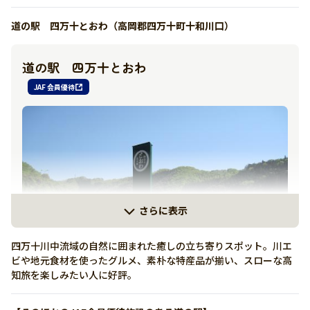
道の駅 四万十とおわ（高岡郡四万十町十和川口）
詳しく見る
道の駅 四万十とおわ
有り
JAF 会員優待
0880-55-3325
https://nabura-tosasaga.com/
さらに表示
四万十川中流域の自然に囲まれた癒しの立ち寄りスポット。川エ
ビや地元食材を使ったグルメ、素朴な特産品が揃い、スローな高
知旅を楽しみたい人に好評。