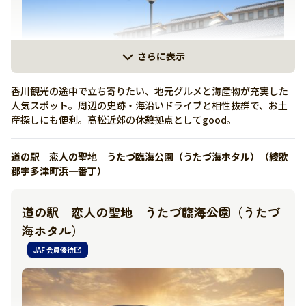
0879-82-2200
さらに表示
https://www.olive-pk.jp/map/sunolive.html#onsen
香川観光の途中で立ち寄りたい、地元グルメと海産物が充実した
人気スポット。周辺の史跡・海沿いドライブと相性抜群で、お土
産探しにも便利。高松近郊の休憩拠点としてgood。
道の駅 恋人の聖地 うたづ臨海公園（うたづ海ホタル）（綾歌
詳しく見る
郡宇多津町浜一番丁）
有り
道の駅 恋人の聖地 うたづ臨海公園（うたづ
海ホタル）
087-845-6080
JAF 会員優待
https://www.genpei-mure.jp/