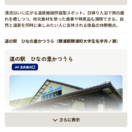
清流沿いに広がる温泉施設併設型スポット。日帰り入浴で旅の疲
れを癒しつつ、地元食材を使った食事や特産品も満喫できる。自
然と温泉を同時に楽しみたい人に支持される徳島の休憩拠点。
道の駅 ひなの里かつうら（勝浦郡勝浦町大字生名字月ノ瀬）
詳しく見る
道の駅 ひなの里かつうら
有り
JAF 会員優待
0884-62-1171
https://momijigawa-spa.com/
さらに表示