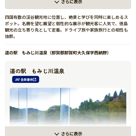
さらに表示
四国有数の渓谷観光地に位置し、絶景と学びを同時に楽しめるス
ポット。名勝を望む展望と個性的な展示が観光客に人気で、徳島
観光の立ち寄り先として定番。ドライブ旅や家族旅行との相性も
抜群。
道の駅 もみじ川温泉（那賀郡那賀町大久保字西納野）
詳しく見る
道の駅 もみじ川温泉
有り
JAF 会員優待
0883-84-1489
https://yamashiro-info.jp/
さらに表示