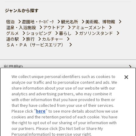
ジャンルから探す
宿泊
遊園地・ﾃｰﾏﾊﾟｰｸ
観光名所
美術館、博物館
温泉・入浴施設
アウトドア
アミューズメント
グルメ
ショッピング
暮らし
ガソリンスタンド
道の駅
旅行
カルチャー
ＳＡ・ＰＡ（サービスエリア）
利用規約
We collect unique personal identifiers such as cookies to
個人情報の取り扱いについて
analyze our traffic and to personalize content and ads. We
share information about your use of our website with our
会員優待サービスの提携をご検討の方へ
analytics and advertising partners, who may combine it
with other information that you have provided to them or
that they have collected from your use of their services.
JAFホームページ
Please click "
here
" to see more details about how we use
cookies and the retention period of each cookie. You have
© JAPAN AUTOMOBILE FEDERATION. All rights reserved.
the right to opt out of our sharing of your information with
our partners. Please click [Do Not Sell or Share My
Personal Information] to exercise your right.