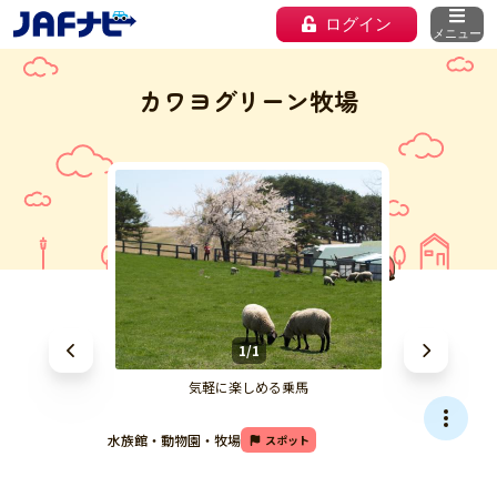
ログイン
メニュー
カワヨグリーン牧場
1/1
気軽に楽しめる乗馬
水族館・動物園・牧場
スポット