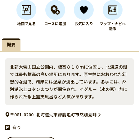
地図で見る
コースに追加
お気に入り
マップ・ナビへ
送る
概要
北部大雪山国立公園内、標高８１０ｍに位置し、北海道の湖
では最も標高の高い場所にあります。原生林におおわれた幻
想的な湖で、湖岸には温泉が湧出しています。冬季には、然
別湖氷上コタンまつりが開催され、イグルー（氷の家）内に
作られた氷上露天風呂など人気があります。
〒081-0200
北海道河東郡鹿追町市然別湖畔
有り