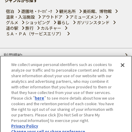
ジャンルから探す
宿泊
遊園地・ﾃｰﾏﾊﾟｰｸ
観光名所
美術館、博物館
温泉・入浴施設
アウトドア
アミューズメント
グルメ
ショッピング
暮らし
ガソリンスタンド
道の駅
旅行
カルチャー
ＳＡ・ＰＡ（サービスエリア）
利用規約
We collect unique personal identifiers such as cookies to
個人情報の取り扱いについて
analyze our traffic and to personalize content and ads. We
share information about your use of our website with our
会員優待サービスの提携をご検討の方へ
analytics and advertising partners, who may combine it
with other information that you have provided to them or
that they have collected from your use of their services.
JAFホームページ
Please click "
here
" to see more details about how we use
cookies and the retention period of each cookie. You have
© JAPAN AUTOMOBILE FEDERATION. All rights reserved.
the right to opt out of our sharing of your information with
our partners. Please click [Do Not Sell or Share My
Personal Information] to exercise your right.
Privacy Policy
Change your sell or share preference