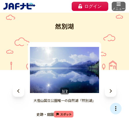
ログイン
メニュー
然別湖
1/2
大雪山国立公園唯一の自然湖「然別湖」
史跡・庭園
スポット