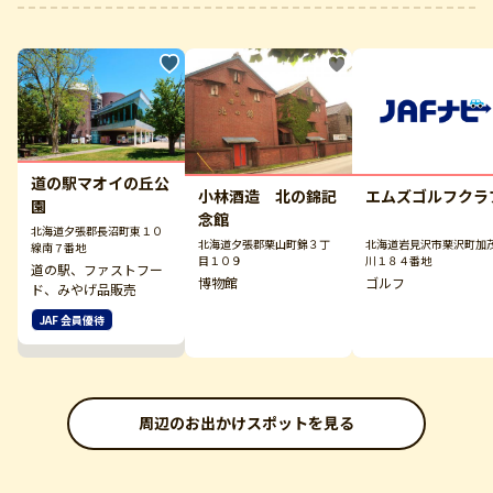
道の駅マオイの丘公
小林酒造 北の錦記
エムズゴルフクラ
園
念館
北海道夕張郡長沼町東１０
北海道夕張郡栗山町錦３丁
北海道岩見沢市栗沢町加
線南７番地
目１０９
川１８４番地
道の駅、ファストフー
博物館
ゴルフ
ド、みやげ品販売
JAF 会員優待
周辺のお出かけスポットを見る