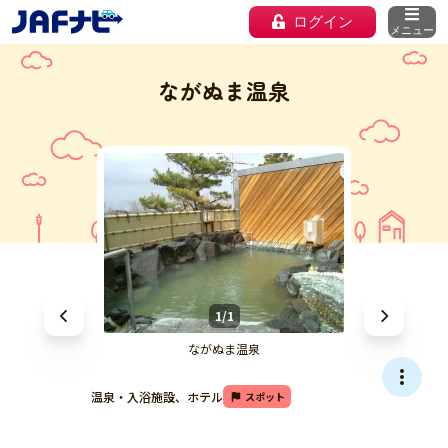
ログイン
メニュー
ながぬま温泉
1/1
ながぬま温泉
温泉・入浴施設、ホテル
スポット