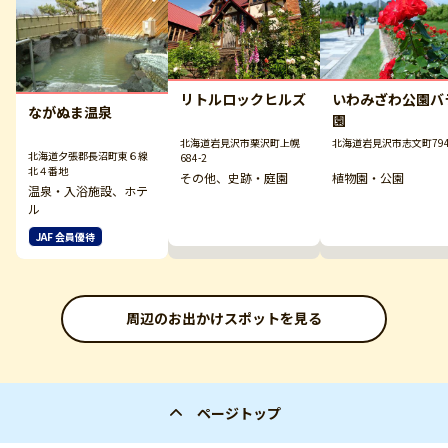
リトルロックヒルズ
いわみざわ公園バ
ながぬま温泉
園
北海道岩見沢市栗沢町上幌
北海道岩見沢市志文町79
北海道夕張郡長沼町東６線
684-2
北４番地
その他、史跡・庭園
植物園・公園
温泉・入浴施設、ホテ
ル
JAF 会員優待
周辺のお出かけスポットを見る
ページトップ