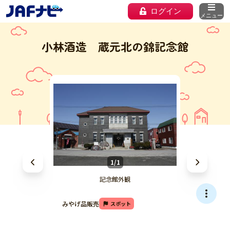
ログイン
メニュー
小林酒造 蔵元北の錦記念館
1/1
記念館外観
みやげ品販売
スポット