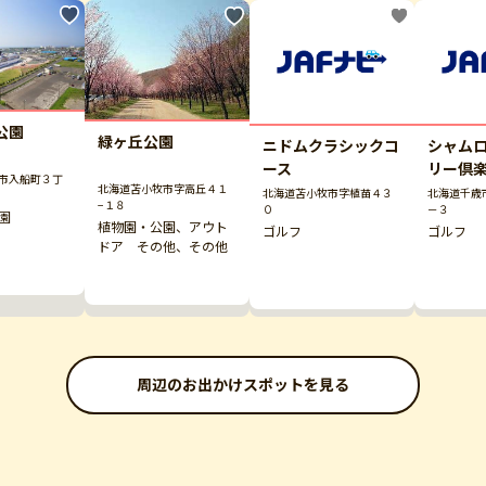
公園
緑ヶ丘公園
ニドムクラシックコ
シャム
ース
リー倶
市入船町３丁
北海道苫小牧市字高丘４１
北海道苫小牧市字植苗４３
北海道千歳
−１８
０
－３
園
植物園・公園、アウト
ゴルフ
ゴルフ
ドア その他、その他
周辺のお出かけスポットを見る