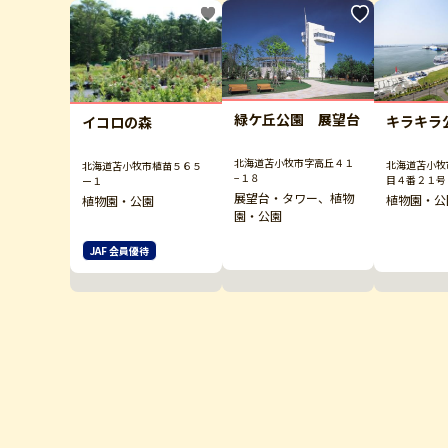
緑ケ丘公園 展望台
キラキラ
イコロの森
北海道苫小牧市字高丘４１
北海道苫小牧
北海道苫小牧市植苗５６５
−１８
目４番２１号
ー１
展望台・タワー、植物
植物園・公
植物園・公園
園・公園
JAF 会員優待