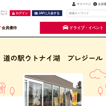
マイページ
会員
ログイン
ログイン
JAFに入会する
について
会員優待
ドライブ・イベント
道の駅ウトナイ湖 プレジール