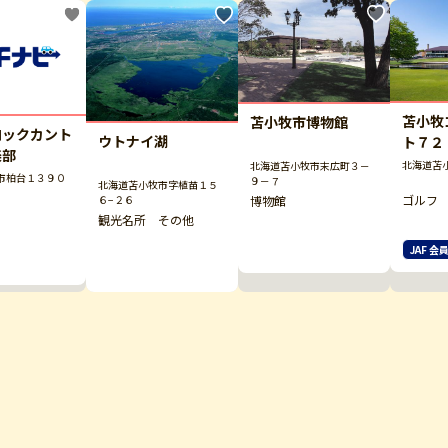
苫小牧
苫小牧市博物館
ロックカント
ウトナイ湖
ト７２
楽部
フクラ
北海道苫
北海道苫小牧市末広町３－
市柏台１３９０
９－７
北海道苫小牧市字植苗１５
ゴルフ
博物館
６−２６
観光名所 その他
JAF 会