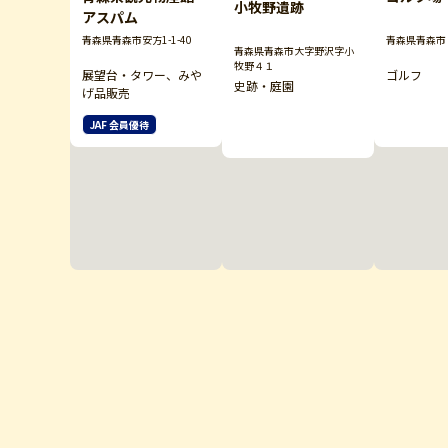
小牧野遺跡
アスパム
青森県青森市安方1-1-40
青森県青森市
青森県青森市大字野沢字小
牧野４１
展望台・タワー、みや
ゴルフ
史跡・庭園
げ品販売
JAF 会員優待