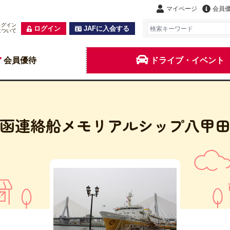
マイページ
会員
ログイン
ログイン
JAFに入会する
について
会員優待
ドライブ・イベント
函連絡船メモリアルシップ八甲