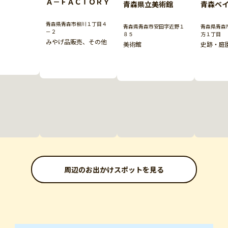
Ａ－ＦＡＣＴＯＲＹ
青森県立美術館
青森ベ
青森県青森市柳川１丁目４
青森県青森市安田字近野１
青森県青森
－２
８５
方１丁目
みやげ品販売、その他
美術館
史跡・庭
周辺のお出かけスポットを見る