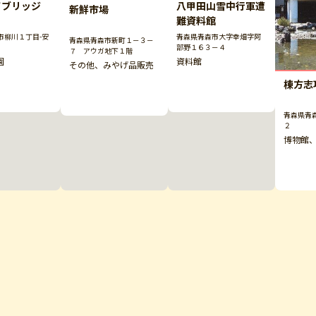
イブリッジ
八甲田山雪中行軍遭
新鮮市場
難資料館
市柳川１丁目-安
青森県青森市大字幸畑字阿
青森県青森市新町１－３－
部野１６３－４
７ アウガ地下１階
園
資料館
その他、みやげ品販売
棟方志
青森県青
２
博物館