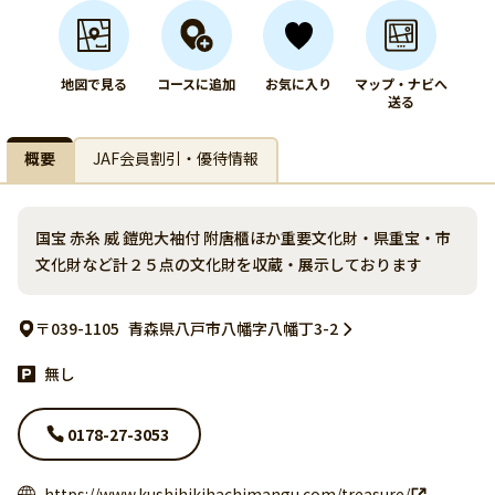
地図で見る
コースに追加
お気に入り
マップ・ナビへ
送る
概要
JAF会員割引・優待情報
国宝 赤糸 威 鎧兜大袖付 附唐櫃ほか重要文化財・県重宝・市
文化財など計２５点の文化財を収蔵・展示しております
〒039-1105
青森県八戸市八幡字八幡丁3-2
無し
0178-27-3053
https://www.kushihikihachimangu.com/treasure/