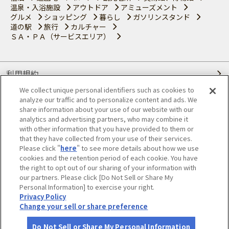
温泉・入浴施設
アウトドア
アミューズメント
グルメ
ショッピング
暮らし
ガソリンスタンド
道の駅
旅行
カルチャー
ＳＡ・ＰＡ（サービスエリア）
利用規約
We collect unique personal identifiers such as cookies to
個人情報の取り扱いについて
analyze our traffic and to personalize content and ads. We
share information about your use of our website with our
会員優待サービスの提携をご検討の方へ
analytics and advertising partners, who may combine it
with other information that you have provided to them or
that they have collected from your use of their services.
JAFホームページ
Please click "
here
" to see more details about how we use
cookies and the retention period of each cookie. You have
© JAPAN AUTOMOBILE FEDERATION. All rights reserved.
the right to opt out of our sharing of your information with
our partners. Please click [Do Not Sell or Share My
Personal Information] to exercise your right.
Privacy Policy
Change your sell or share preference
Do Not Sell or Share My Personal Information