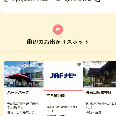
周辺のお出かけスポット
バーデパーク
長者山新羅神社
三八城公園
青森県三戸郡南部町苫米地
青森県八戸市長者１丁目
青森県八戸市内丸１丁目１
字上根岸73-1
−１０
４−４９
温泉・入浴施設、和
史跡・庭園
植物園・公園