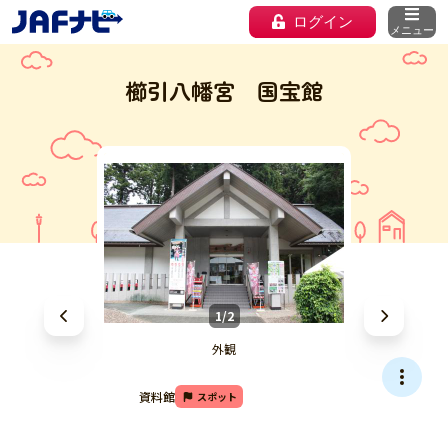
ログイン
メニュー
櫛引八幡宮 国宝館
1/2
外観
資料館
スポット