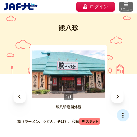
ログイン
メニュー
熊八珍
1/1
熊八珍店舗外観
麺（ラーメン、うどん、そば）、和食
スポット