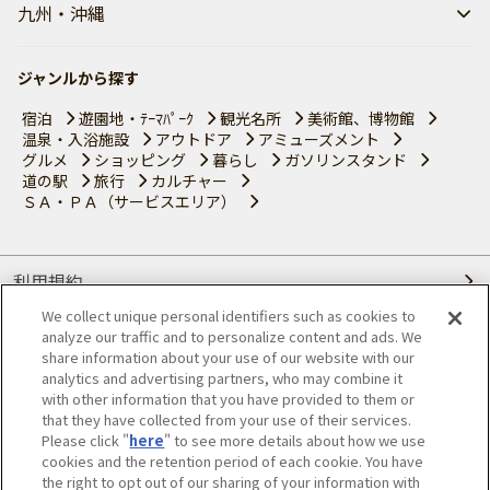
九州・沖縄
ジャンルから探す
宿泊
遊園地・ﾃｰﾏﾊﾟｰｸ
観光名所
美術館、博物館
温泉・入浴施設
アウトドア
アミューズメント
グルメ
ショッピング
暮らし
ガソリンスタンド
道の駅
旅行
カルチャー
ＳＡ・ＰＡ（サービスエリア）
利用規約
We collect unique personal identifiers such as cookies to
個人情報の取り扱いについて
analyze our traffic and to personalize content and ads. We
share information about your use of our website with our
会員優待サービスの提携をご検討の方へ
analytics and advertising partners, who may combine it
with other information that you have provided to them or
that they have collected from your use of their services.
JAFホームページ
Please click "
here
" to see more details about how we use
cookies and the retention period of each cookie. You have
© JAPAN AUTOMOBILE FEDERATION. All rights reserved.
the right to opt out of our sharing of your information with