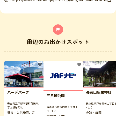
周辺のお出かけスポット
バーデパーク
長者山新羅神社
三八城公園
青森県三戸郡南部町苫米地
青森県八戸市長者１丁目
青森県八戸市内丸１丁目１
字上根岸73-1
−１０
４−４９
温泉・入浴施設、和
史跡・庭園
植物園・公園