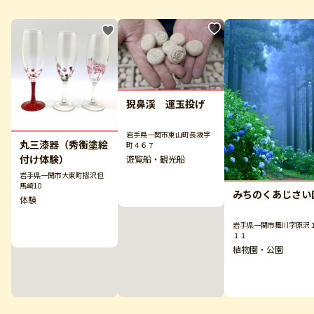
猊鼻渓 運玉投げ
岩手県一関市東山町長坂字
丸三漆器（秀衡塗絵
町４６７
付け体験）
遊覧船・観光船
岩手県一関市大東町摺沢但
馬崎10
みちのくあじさい
体験
岩手県一関市舞川字原沢
１１
植物園・公園