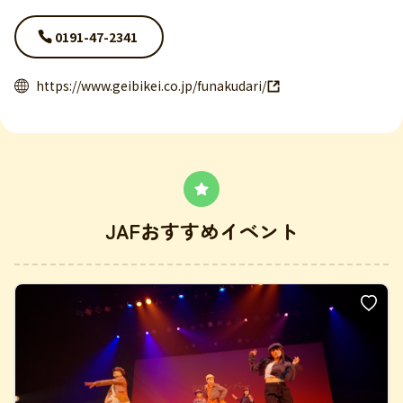
0191-47-2341
https://www.geibikei.co.jp/funakudari/
JAFおすすめイベント