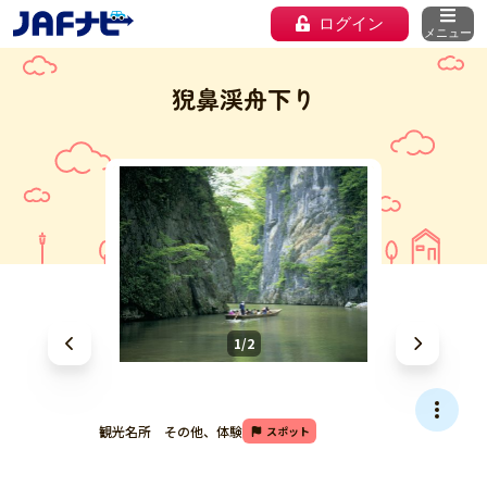
ログイン
メニュー
猊鼻渓舟下り
1/2
観光名所 その他、体験
スポット