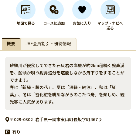
地図で見る
コースに追加
お気に入り
マップ・ナビへ
送る
概要
JAF会員割引・優待情報
砂鉄川が侵食してできた石灰岩の岸壁が約2km程続く猊鼻渓
を、船頭が唄う猊鼻追分を堪能しながら舟下りをすることが
できます。
春は「新緑・藤の花」、夏は「深緑・納涼」、秋は「紅
葉」、冬は「雪化粧を眺めながらのこたつ舟」を楽しめ、観
光客に人気があります。
〒029-0302
岩手県一関市東山町長坂字町467
有り